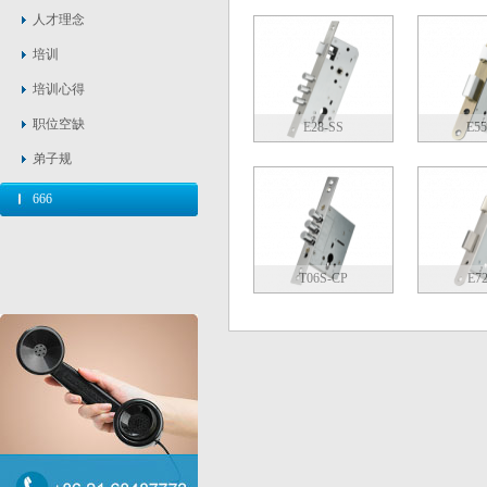
人才理念
培训
培训心得
职位空缺
E28-SS
E5
弟子规
666
T06S-CP
E7