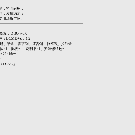
：
格，坚固耐用；
材料，质量稳定；
使用场所广泛。
：
板：Q195 t=3.0
1D+Z t=1.2
白铬、锆金、青古铜、红古铜、拉丝镍、拉丝金
体×1、侧板×1、说明书×1、安装螺丝包×1
×22×16cm
30套
/13.22Kg