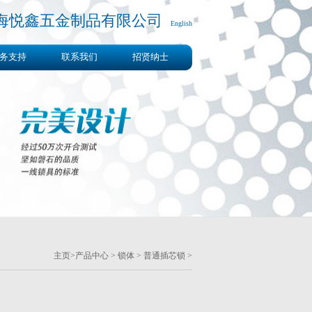
海悦鑫五金制品有限公司
English
务支持
联系我们
招贤纳士
主页
>
产品中心
>
锁体
>
普通插芯锁
>