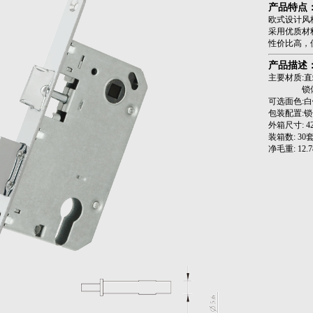
产品特点
欧式设计风
采用优质
性价比高，
产品描述
主要材质:直端
锁体：DC5
可选面色:
包装配置:锁
外箱尺寸: 42
装箱数: 
净毛重: 12.78