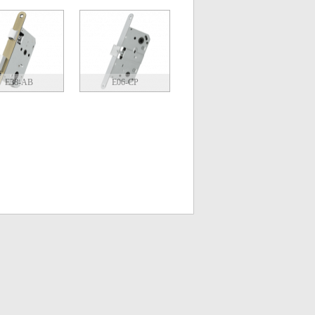
E38-AB
E06-CP