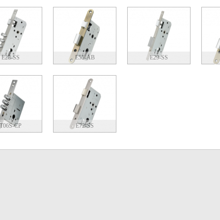
E28-SS
E55-AB
E29-SS
T06S-CP
E72-SS